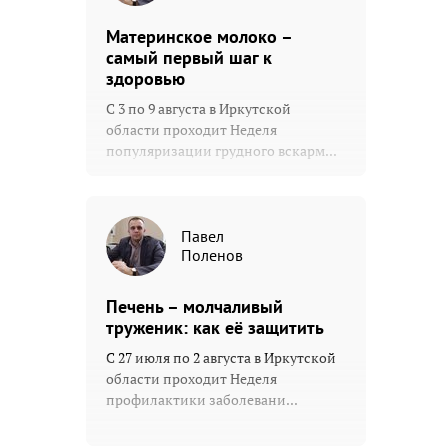
Материнское молоко –
самый первый шаг к
здоровью
С 3 по 9 августа в Иркутской
области проходит Неделя
популяризации грудного вскарм...
Павел
Поленов
Печень – молчаливый
труженик: как её защитить
С 27 июля по 2 августа в Иркутской
области проходит Неделя
профилактики заболевани...