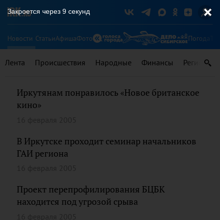
Закроется через
9
секунд
Новости
Статьи
Афиша
Фото
Погода
Ту
Лента
Происшествия
Народные
Финансы
Регионы
Иркутянам понравилось «Новое британское
кино»
16 февраля 2005
В Иркутске проходит семинар начальников
ГАИ региона
16 февраля 2005
Проект перепрофилирования БЦБК
находится под угрозой срыва
16 февраля 2005