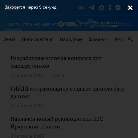
Закроется через
9
секунд
Новости
Статьи
Афиша
Фото
Погода
Ту
Лента
Происшествия
Народные
Финансы
Регионы
Разработаны условия конкурса для
маршрутчиков
27 апреля 2005
1 отзыв
ГИБДД и страховщики создают единую базу
данных
27 апреля 2005
Назначен новый руководитель ПВС
Иркутской области
27 апреля 2005