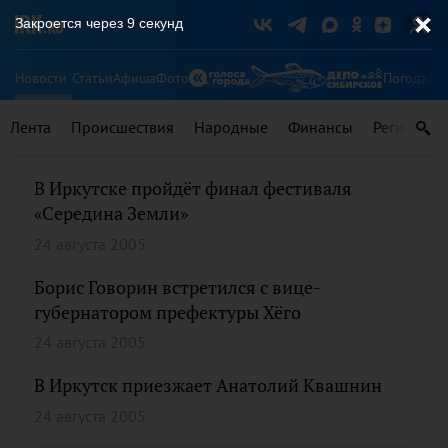
Закроется через
9
секунд
Новости
Статьи
Афиша
Фото
Погода
Ту
Лента
Происшествия
Народные
Финансы
Регионы
В Иркутске пройдёт финал фестиваля
«Середина Земли»
24 августа 2005
Борис Говорин встретился с вице-
губернатором префектуры Хёго
24 августа 2005
В Иркутск приезжает Анатолий Квашнин
24 августа 2005