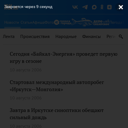
Закроется через
9
секунд
Новости
Статьи
Афиша
Фото
Погода
Ту
Лента
Происшествия
Народные
Финансы
Регионы
Сегодня «Байкал-Энергия» проведет первую
игру в сезоне
10 августа 2006
Стартовал международный автопробег
«Иркутск—Монголия»
10 августа 2006
Завтра в Иркутске синоптики обещают
сильный дождь
10 августа 2006