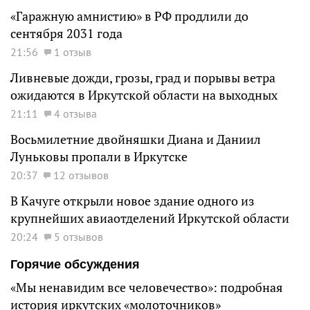
«Гаражную амнистию» в РФ продлили до
сентября 2031 года
21:56
1 отзыв
Ливневые дожди, грозы, град и порывы ветра
ожидаются в Иркутской области на выходных
21:11
4 отзыва
Восьмилетние двойняшки Диана и Даниил
Луньковы пропали в Иркутске
20:37
12 отзывов
В Качуге открыли новое здание одного из
крупнейших авиаотделений Иркутской области
20:24
5 отзывов
Горячие обсуждения
«Мы ненавидим все человечество»: подробная
история иркутских «молоточников»