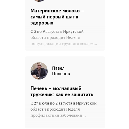
Материнское молоко –
самый первый шаг к
здоровью
С 3 по 9 августа в Иркутской
области проходит Неделя
популяризации грудного вскарм...
Павел
Поленов
Печень – молчаливый
труженик: как её защитить
С 27 июля по 2 августа в Иркутской
области проходит Неделя
профилактики заболевани...