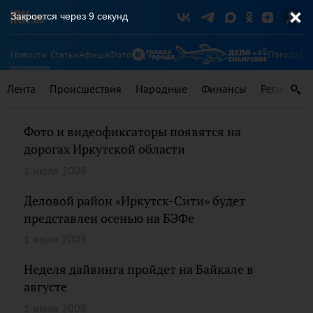
Закроется через
9
секунд
Новости
Статьи
Афиша
Фото
Погода
Ту
Лента
Происшествия
Народные
Финансы
Регионы
Фото и видеофиксаторы появятся на
дорогах Иркутской области
1 июля 2008
Деловой район «Иркутск-Сити» будет
представлен осенью на БЭФе
1 июля 2008
Неделя дайвинга пройдет на Байкале в
августе
1 июля 2008