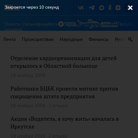
Закроется через
10
секунд
Новости
Статьи
Афиша
Фото
Погода
Ту
Лента
Происшествия
Народные
Финансы
Регионы
Отделение кардиореанимации для детей
открылось в Областной больнице
18 ноября 2008
Работники БЦБК провели митинг против
сокращения штата предприятия
18 ноября 2008
2 отзыва
Акция «Водитель, я хочу жить» началась в
Иркутске
18 ноября 2008
2 отзыва