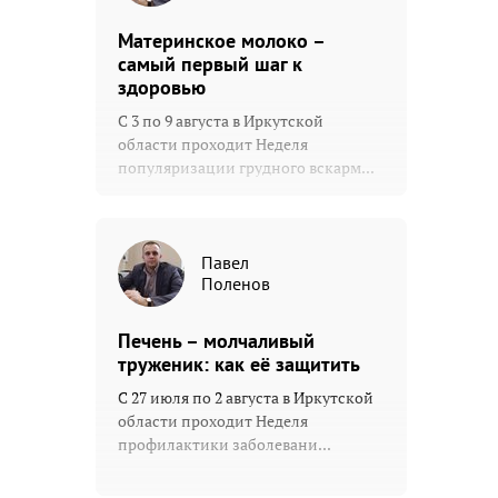
Материнское молоко –
самый первый шаг к
здоровью
С 3 по 9 августа в Иркутской
области проходит Неделя
популяризации грудного вскарм...
Павел
Поленов
Печень – молчаливый
труженик: как её защитить
С 27 июля по 2 августа в Иркутской
области проходит Неделя
профилактики заболевани...