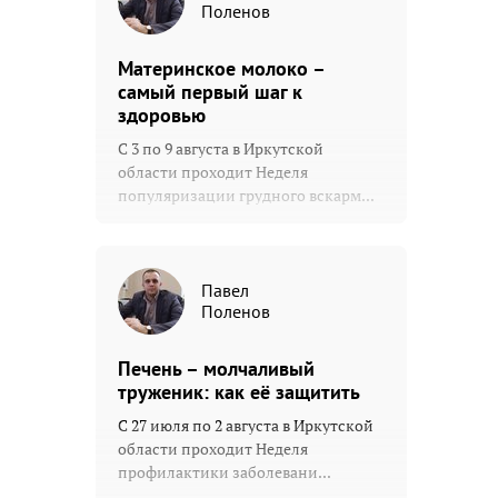
Поленов
Материнское молоко –
самый первый шаг к
здоровью
С 3 по 9 августа в Иркутской
области проходит Неделя
популяризации грудного вскарм...
Павел
Поленов
Печень – молчаливый
труженик: как её защитить
С 27 июля по 2 августа в Иркутской
области проходит Неделя
профилактики заболевани...