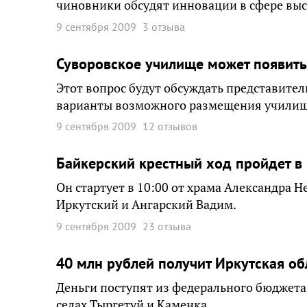
чиновники обсудят инновации в сфере вы
9 сентября 2009
3 отзыва
Суворовское училище может появить
Этот вопрос будут обсуждать представите
варианты возможного размещения училищ
9 сентября 2009
12 отзывов
Байкерский крестный ход пройдет в 
Он стартует в 10:00 от храма Александра 
Иркутский и Ангарский Вадим.
9 сентября 2009
23 отзыва
40 млн рублей получит Иркутская об
Деньги поступят из федерального бюджета.
селах Тыргетуй и Каменка.