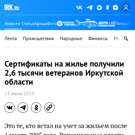
Новости
Статьи
Афиша
Фото
Погода
Ту
Лента
Происшествия
Народные
Финансы
Регионы
Сертификаты на жилье получили
2,6 тысячи ветеранов Иркутской
области
13 июля 2010
Это те, кто встал на учет за жильем после