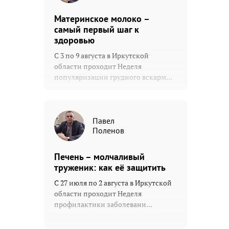
Материнское молоко –
самый первый шаг к
здоровью
С 3 по 9 августа в Иркутской
области проходит Неделя
популяризации грудного вскарм...
Павел
Поленов
Печень – молчаливый
труженик: как её защитить
С 27 июля по 2 августа в Иркутской
области проходит Неделя
профилактики заболевани...