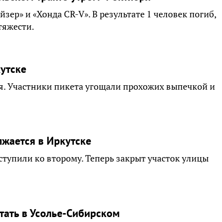
зер» и «Хонда CR-V». В результате 1 человек погиб,
тяжести.
кутске
я. Участники пикета угощали прохожих выпечкой и
лжается в Иркутске
ступили ко второму. Теперь закрыт участок улицы
тать в Усолье-Сибирском