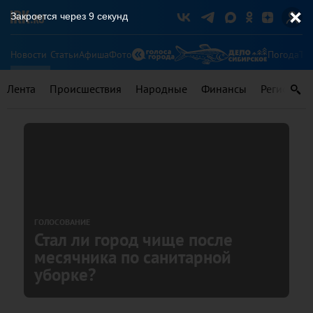
Закроется через
8
секунд
Новости
Статьи
Афиша
Фото
Погода
Ту
Лента
Происшествия
Народные
Финансы
Регионы
ГОЛОСОВАНИЕ
Стал ли город чище после
месячника по санитарной
уборке?