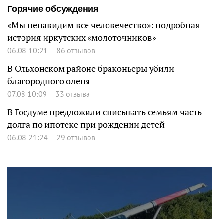
Горячие обсуждения
«Мы ненавидим все человечество»: подробная
история иркутских «молоточников»
06.08 10:21
86 отзывов
В Ольхонском районе браконьеры убили
благородного оленя
07.08 10:09
33 отзыва
В Госдуме предложили списывать семьям часть
долга по ипотеке при рождении детей
06.08 21:24
29 отзывов