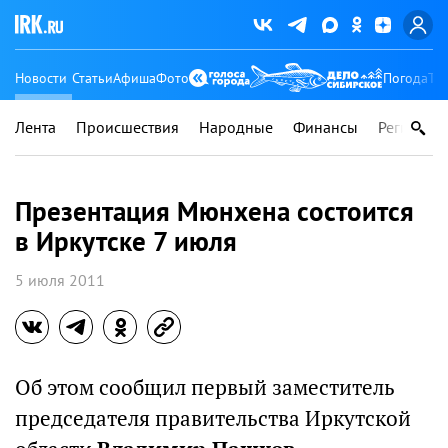
Новости
Статьи
Афиша
Фото
Погода
Ту
Лента
Происшествия
Народные
Финансы
Регионы
Презентация Мюнхена состоится
в Иркутске 7 июля
5 июля 2011
Об этом сообщил первый заместитель
председателя правительства Иркутской