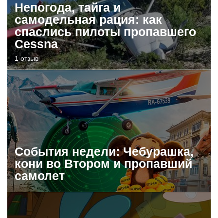
Непогода, тайга и
самодельная рация: как
спаслись пилоты пропавшего
Cessna
1 отзыв
События недели: Чебурашка,
кони во Втором и пропавший
самолет