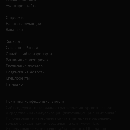
Аудитория сайта
О проекте
Написать редакции
Вакансии
Экокарта
Сделано в России
Онлайн-табло аэропорта
Расписание электричек
Расписание поездов
Подписка на новости
Спецпроекты
Наглядно
Политика конфиденциальности
Сайт содержит материалы, охраняемые авторским правом,
и средства индивидуализации (логотипы, фирменные знаки).
Использование материалов сайта в интернете разрешено
только с указанием гиперссылки на сайт www.irk.ru.
Использование материалов сайта в печати, ТВ и радио