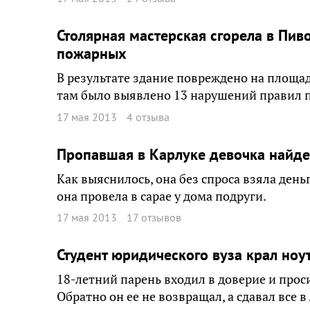
Столярная мастерская сгорела в Пив
пожарных
В результате здание повреждено на площад
там было выявлено 13 нарушений правил 
17 мая 2013
4 отзыва
Пропавшая в Карлуке девочка найд
Как выяснилось, она без спроса взяла день
она провела в сарае у дома подруги.
17 мая 2013
17 отзывов
Студент юридического вуза крал ноу
18-летний парень входил в доверие и прос
Обратно он ее не возвращал, а сдавал все 