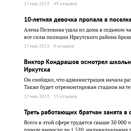
17 мая 2013
49 отзывов
10-летняя девочка пропала в поселк
Алена Пелевина ушла из дома в седьмом час
все силы полиции Иркутского района брош
17 мая 2013
9 отзывов
Виктор Кондрашов осмотрел школьн
Иркутска
Он сообщил, что администрация начала ра
Также будет отремонтирован стадион на т
17 мая 2013
15 отзывов
Треть работающих братчан занята в
Всего в этой сфере трудятся свыше 30 000 
городе выросло до 1 520, индивидуальных 