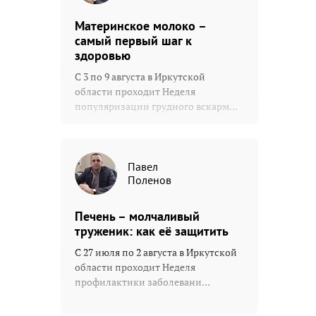
Материнское молоко –
самый первый шаг к
здоровью
С 3 по 9 августа в Иркутской
области проходит Неделя
популяризации грудного вскарм...
Павел
Поленов
Печень – молчаливый
труженик: как её защитить
С 27 июля по 2 августа в Иркутской
области проходит Неделя
профилактики заболевани...