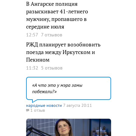
В Ангарске полиция
разыскивает 41-летнего
мужчину, пропавшего в
середине июля
12:57
7 отзывов
РЖД планирует возобновить
поезда между Иркутском и
Пекином
11:32
5 отзывов
А что это у мэра замы
побежали?
народные новости
7 августа 20:11
1 отзыв