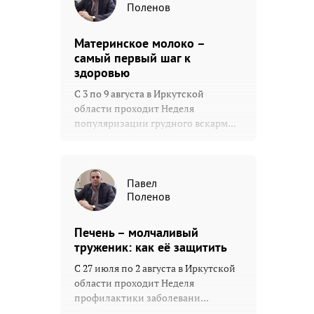
Поленов
Материнское молоко –
самый первый шаг к
здоровью
С 3 по 9 августа в Иркутской
области проходит Неделя
популяризации грудного вскарм...
Павел
Поленов
Печень – молчаливый
труженик: как её защитить
С 27 июля по 2 августа в Иркутской
области проходит Неделя
профилактики заболевани...