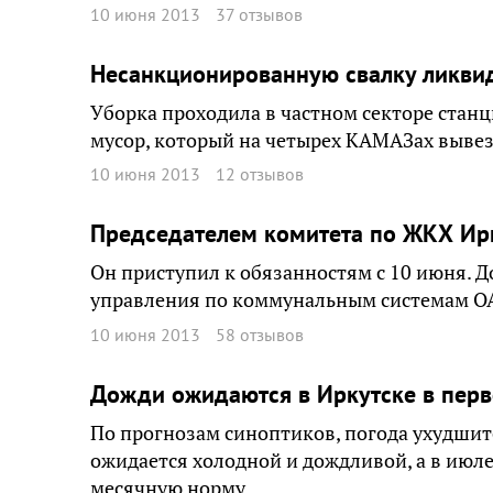
10 июня 2013
37 отзывов
Несанкционированную свалку ликви
Уборка проходила в частном секторе станц
мусор, который на четырех КАМАЗах вывез
10 июня 2013
12 отзывов
Председателем комитета по ЖКХ Ирк
Он приступил к обязанностям с 10 июня. Д
управления по коммунальным системам ОА
10 июня 2013
58 отзывов
Дожди ожидаются в Иркутске в перв
По прогнозам синоптиков, погода ухудшит
ожидается холодной и дождливой, а в июле
месячную норму.