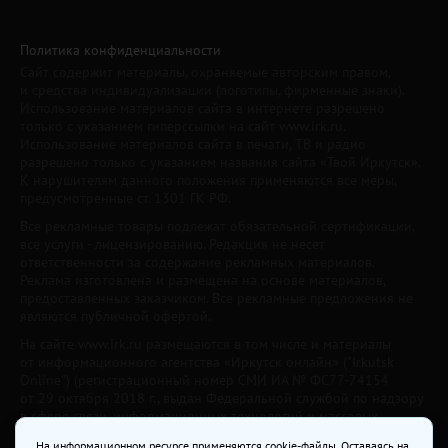
Политика конфиденциальности
Сайт содержит материалы, охраняемые авторским правом,
и средства индивидуализации (логотипы, фирменные знаки).
Использование материалов сайта в интернете разрешено
только с указанием гиперссылки на сайт www.irk.ru.
Использование материалов сайта в печати, ТВ и радио
разрешено только с указанием названия сайта «Твой Иркутск».
К нарушителям данного положения применяются все меры,
предусмотренные ст. 1301 ГК РФ.
Все рекламные товары подлежат обязательной сертификации,
все услуги - лицензированию. Редакция не несет
ответственности за содержание рекламных материалов.
Реклама изготовлена и размещена на основе материалов,
предоставленных заказчиком. Все рекламные предложения не
являются публичной офертой.
На сайте www.irk.ru размещаются в том числе и материалы
от информационного агентства «Иркутск онлайн» ("Irkutsk
Online") (регистрационный номер СМИ ИА № ФС77-74154
от 29 октября 2018 г., выдан Федеральной службой по надзору
в сфере связи, информационных технологий и массовых
коммуникаций) с соответствующей пометкой. Учредитель —
На информационном ресурсе применяются cookie-файлы. Оставаясь на