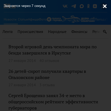
Закроется через
6
секунд
Новости
Статьи
Афиша
Фото
Погода
Ту
Лента
Происшествия
Народные
Финансы
Регионы
Второй игровой день чемпионата мира по
бенди завершился в Иркутске
27 января 2014
40 отзывов
26 детей-сирот получили квартиры в
Ольхонском районе
27 января 2014
3 отзыва
Сергей Ерощенко занял 34-е место в
общероссийском рейтинге эффективности
губернаторов