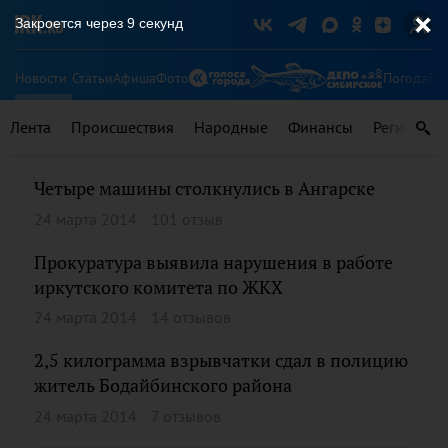
Закроется через
8
секунд
Новости
Статьи
Афиша
Фото
Погода
Ту
Лента
Происшествия
Народные
Финансы
Регионы
Четыре машины столкнулись в Ангарске
24 марта 2014
101 отзыв
Прокуратура выявила нарушения в работе
иркутского комитета по ЖКХ
24 марта 2014
14 отзывов
2,5 килограмма взрывчатки сдал в полицию
житель Бодайбинского района
24 марта 2014
7 отзывов