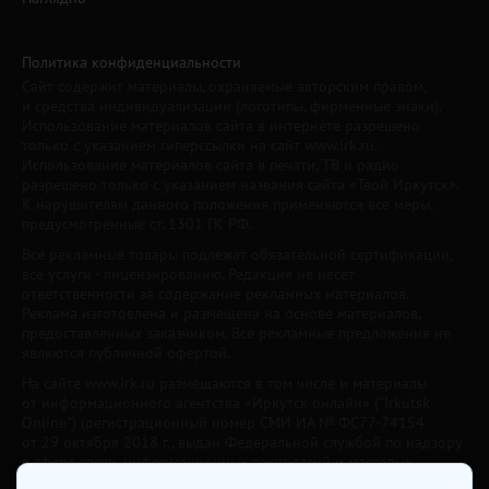
Политика конфиденциальности
Сайт содержит материалы, охраняемые авторским правом,
и средства индивидуализации (логотипы, фирменные знаки).
Использование материалов сайта в интернете разрешено
только с указанием гиперссылки на сайт www.irk.ru.
Использование материалов сайта в печати, ТВ и радио
разрешено только с указанием названия сайта «Твой Иркутск».
К нарушителям данного положения применяются все меры,
предусмотренные ст. 1301 ГК РФ.
Все рекламные товары подлежат обязательной сертификации,
все услуги - лицензированию. Редакция не несет
ответственности за содержание рекламных материалов.
Реклама изготовлена и размещена на основе материалов,
предоставленных заказчиком. Все рекламные предложения не
являются публичной офертой.
На сайте www.irk.ru размещаются в том числе и материалы
от информационного агентства «Иркутск онлайн» ("Irkutsk
Online") (регистрационный номер СМИ ИА № ФС77-74154
от 29 октября 2018 г., выдан Федеральной службой по надзору
в сфере связи, информационных технологий и массовых
коммуникаций) с соответствующей пометкой. Учредитель —