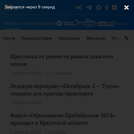
Закроется через
9
секунд
Новости
Статьи
Афиша
Фото
Погода
Ту
Лента
Происшествия
Народные
Финансы
Регионы
Иркутянка из ревности ранила сожителя
ножом
1 апреля 2014
116 отзывов
Ледовую переправу «Октябрьск-2 — Тулун»
закрыли для проезда транспорта
1 апреля 2014
Форум «Образование Прибайкалья-2014»
проходит в Иркутской области
1 апреля 2014
7 отзывов