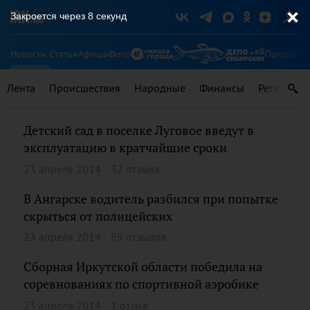
Закроется через
8
секунд
Новости
Статьи
Афиша
Фото
Погода
Ту
Лента
Происшествия
Народные
Финансы
Регионы
Детский сад в поселке Луговое введут в
эксплуатацию в кратчайшие сроки
23 апреля 2014
32 отзыва
В Ангарске водитель разбился при попытке
скрыться от полицейских
23 апреля 2014
89 отзывов
Сборная Иркутской области победила на
соревнованиях по спортивной аэробике
23 апреля 2014
1 отзыв