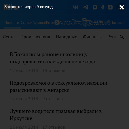
Закроется через
9
секунд
Новости
Статьи
Афиша
Фото
Погода
Ту
Лента
Происшествия
Народные
Финансы
Регионы
В Боханском районе школьницу
подозревают в наезде на пешехода
12 июля 2014
14 отзывов
Подозреваемого в сексуальном насилии
разыскивают в Ангарске
12 июля 2014
9 отзывов
Лучшего водителя трамвая выбрали в
Иркутске
12 июля 2014
17 отзывов