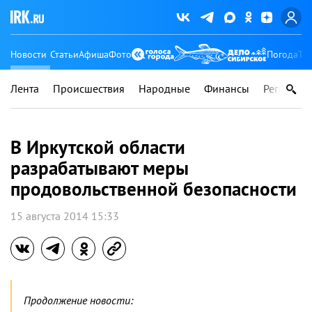
Новости
Статьи
Афиша
Фото
Погода
Ту
Лента
Происшествия
Народные
Финансы
Регионы
В Иркутской области
разрабатывают меры
продовольственной безопасности
15 августа 2014 15:33
Продолжение новости: