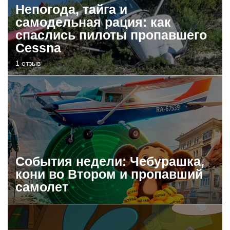
Непогода, тайга и
самодельная рация: как
спаслись пилоты пропавшего
Cessna
1 отзыв
События недели: Чебурашка,
кони во Втором и пропавший
самолет