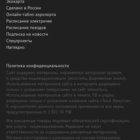
Экокарта
Сделано в России
Онлайн-табло аэропорта
Расписание электричек
Расписание поездов
Подписка на новости
Спецпроекты
Наглядно
Политика конфиденциальности
Сайт содержит материалы, охраняемые авторским правом,
и средства индивидуализации (логотипы, фирменные знаки).
Использование материалов сайта в интернете разрешено
только с указанием гиперссылки на сайт www.irk.ru.
Использование материалов сайта в печати, ТВ и радио
разрешено только с указанием названия сайта «Твой Иркутск».
К нарушителям данного положения применяются все меры,
предусмотренные ст. 1301 ГК РФ.
Все рекламные товары подлежат обязательной сертификации,
все услуги - лицензированию. Редакция не несет
ответственности за содержание рекламных материалов.
Реклама изготовлена и размещена на основе материалов,