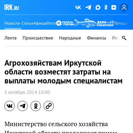
Новости
Статьи
Афиша
Фото
Погода
Ту
Лента
Происшествия
Народные
Финансы
Регионы
Агрохозяйствам Иркутской
области возместят затраты на
выплаты молодым специалистам
1 октября 2014 10:00
Министерство сельского хозяйства