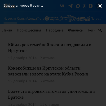
Закроется через
8
секунд
Новости
Статьи
Афиша
Фото
Погода
Ту
Лента
Происшествия
Народные
Финансы
Регионы
Юбиляров семейной жизни поздравили в
Иркутске
15 декабря 2014
2 отзыва
Конькобежцы из Иркутской области
завоевали золото на этапе Кубка России
15 декабря 2014
3 отзыва
Более ста игровых автоматов уничтожили в
Братске
15 декабря 2014
11 отзывов