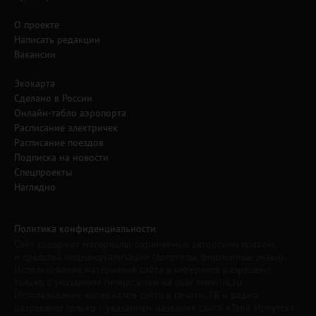
О проекте
Написать редакции
Вакансии
Экокарта
Сделано в России
Онлайн-табло аэропорта
Расписание электричек
Расписание поездов
Подписка на новости
Спецпроекты
Наглядно
Политика конфиденциальности
Сайт содержит материалы, охраняемые авторским правом,
и средства индивидуализации (логотипы, фирменные знаки).
Использование материалов сайта в интернете разрешено
только с указанием гиперссылки на сайт www.irk.ru.
Использование материалов сайта в печати, ТВ и радио
разрешено только с указанием названия сайта «Твой Иркутск».