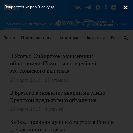
Закроется через
9
секунд
Новости
Статьи
Афиша
Фото
Погода
Ту
Лента
Происшествия
Народные
Финансы
Регионы
В Усолье-Сибирском мошенники
обналичили 13 миллионов рублей
материнского капитала
29 марта 2015
10 отзывов
В Братске виновнику аварии на улице
Крупской предъявлено обвинение
29 марта 2015
4 отзыва
Байкал признан лучшим местом в России
для активного отдыха