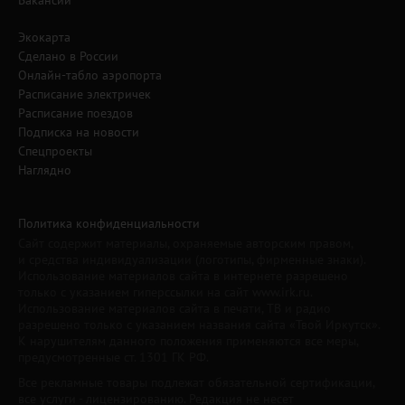
Вакансии
Экокарта
Сделано в России
Онлайн-табло аэропорта
Расписание электричек
Расписание поездов
Подписка на новости
Спецпроекты
Наглядно
Политика конфиденциальности
Сайт содержит материалы, охраняемые авторским правом,
и средства индивидуализации (логотипы, фирменные знаки).
Использование материалов сайта в интернете разрешено
только с указанием гиперссылки на сайт www.irk.ru.
Использование материалов сайта в печати, ТВ и радио
разрешено только с указанием названия сайта «Твой Иркутск».
К нарушителям данного положения применяются все меры,
предусмотренные ст. 1301 ГК РФ.
Все рекламные товары подлежат обязательной сертификации,
все услуги - лицензированию. Редакция не несет