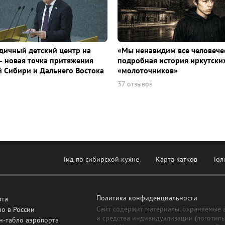
дичный детский центр на
«Мы ненавидим все человече
– новая точка притяжения
подробная история иркутски
й Сибири и Дальнего Востока
«молоточников»
37 отзывов
Гид по сибирской кухне
Карта катков
Гол
Политика конфиденциальности
рта
Сайт содержит материалы, охраняемые 
о в России
и средства индивидуализации (логотип
н-табло аэропорта