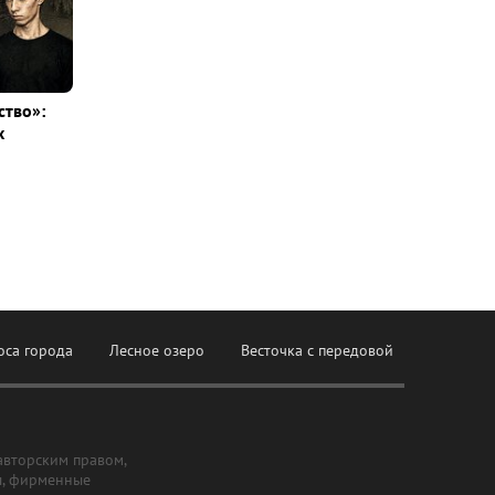
ство»:
х
оса города
Лесное озеро
Весточка с передовой
авторским правом,
ы, фирменные