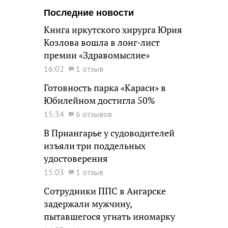
Последние новости
Книга иркутского хирурга Юрия
Козлова вошла в лонг-лист
премии «Здравомыслие»
16:02
1 отзыв
Готовность парка «Караси» в
Юбилейном достигла 50%
15:34
6 отзывов
В Приангарье у судоводителей
изъяли три поддельных
удостоверения
15:03
1 отзыв
Сотрудники ППС в Ангарске
задержали мужчину,
пытавшегося угнать иномарку