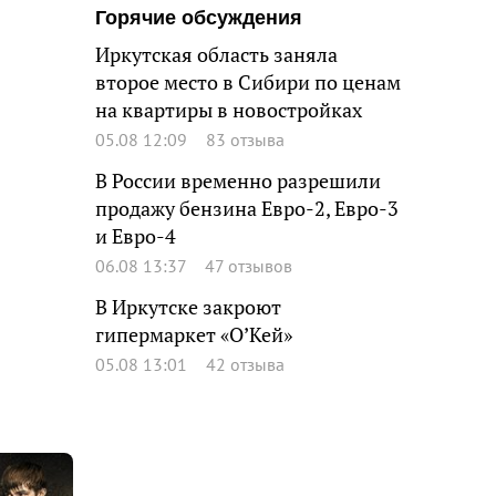
Горячие обсуждения
Иркутская область заняла
второе место в Сибири по ценам
на квартиры в новостройках
05.08 12:09
83 отзыва
В России временно разрешили
продажу бензина Евро-2, Евро-3
и Евро-4
06.08 13:37
47 отзывов
В Иркутске закроют
гипермаркет «О’Кей»
05.08 13:01
42 отзыва