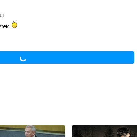
49
чек.