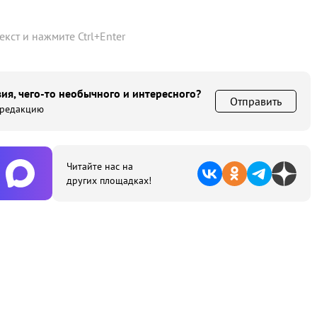
текст и нажмите
Ctrl
+
Enter
ия, чего-то необычного и интересного?
Отправить
 редакцию
Читайте нас на
других площадках!