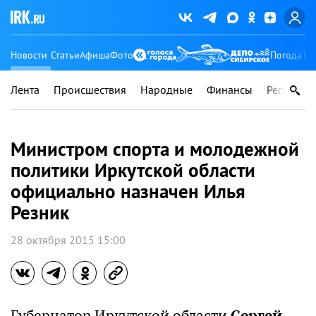
Новости
Статьи
Афиша
Фото
Погода
Ту
Лента
Происшествия
Народные
Финансы
Регионы
Министром спорта и молодежной
политики Иркутской области
официально назначен Илья
Резник
28 октября 2015 15:00
Губернатор Иркутской области
Сергей