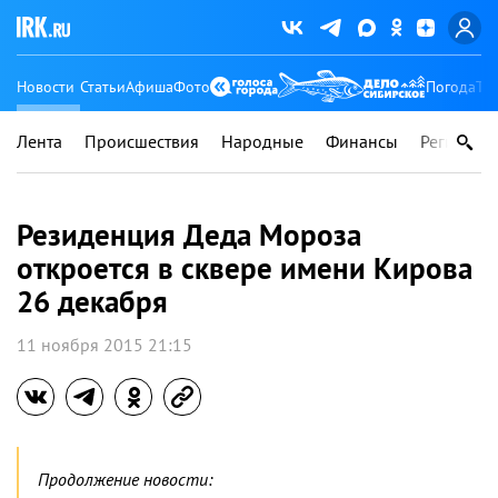
Новости
Статьи
Афиша
Фото
Погода
Ту
Лента
Происшествия
Народные
Финансы
Регионы
Резиденция Деда Мороза
откроется в сквере имени Кирова
26 декабря
11 ноября 2015 21:15
Продолжение новости: