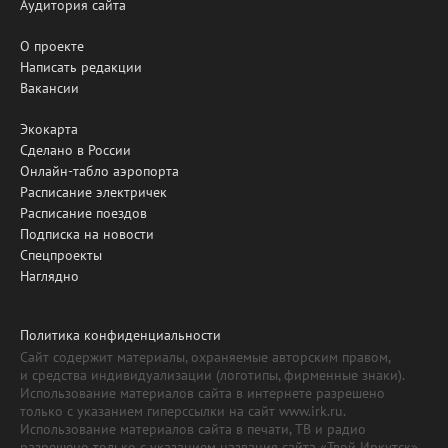
Аудитория сайта
О проекте
Написать редакции
Вакансии
Экокарта
Сделано в России
Онлайн-табло аэропорта
Расписание электричек
Расписание поездов
Подписка на новости
Спецпроекты
Наглядно
Политика конфиденциальности
Сайт содержит материалы, охраняемые авторским правом,
и средства индивидуализации (логотипы, фирменные знаки).
Использование материалов сайта в интернете разрешено
только с указанием гиперссылки на сайт www.irk.ru.
Использование материалов сайта в печати, ТВ и радио
разрешено только с указанием названия сайта «Твой Иркутск».