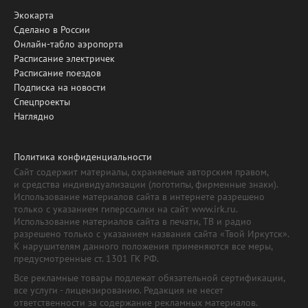
Экокарта
Сделано в России
Онлайн-табло аэропорта
Расписание электричек
Расписание поездов
Подписка на новости
Спецпроекты
Наглядно
Политика конфиденциальности
Сайт содержит материалы, охраняемые авторским правом,
и средства индивидуализации (логотипы, фирменные знаки).
Использование материалов сайта в интернете разрешено
только с указанием гиперссылки на сайт www.irk.ru.
Использование материалов сайта в печати, ТВ и радио
разрешено только с указанием названия сайта «Твой Иркутск».
К нарушителям данного положения применяются все меры,
предусмотренные ст. 1301 ГК РФ.
Все рекламные товары подлежат обязательной сертификации,
все услуги - лицензированию. Редакция не несет
ответственности за содержание рекламных материалов.