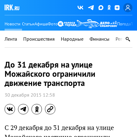
Новости
Статьи
Афиша
Фото
Погода
Ту
Лента
Происшествия
Народные
Финансы
Регионы
До 31 декабря на улице
Можайского ограничили
движение транспорта
30 декабря 2015 12:58
​С 29 декабря до 31 декабря на улице