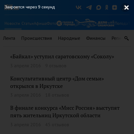
Закроется через
9
секунд
Новости
Статьи
Афиша
Фото
Погода
Ту
Лента
Происшествия
Народные
Финансы
Регионы
«Байкал» уступил саратовскому «Соколу»
3 апреля 2016
9 отзывов
Консультативный центр «Дом семьи»
открылся в Иркутске
3 апреля 2016
18 отзывов
В финале конкурса «Мисс Россия» выступят
пять жительниц Иркутской области
3 апреля 2016
45 отзывов