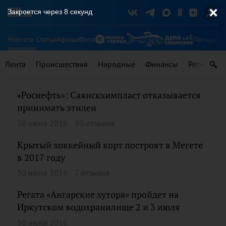
Закроется через
8
секунд
Новости
Статьи
Афиша
Фото
Погода
Ту
Лента
Происшествия
Народные
Финансы
Регионы
«Роснефть»: Саянскхимпласт отказывается
принимать этилен
30 июня 2016
10 отзывов
Крытый хоккейный корт построят в Мегете
в 2017 году
30 июня 2016
7 отзывов
Регата «Ангарские хутора» пройдет на
Иркутском водохранилище 2 и 3 июля
30 июня 2016