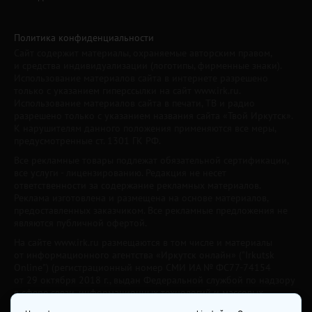
Политика конфиденциальности
Сайт содержит материалы, охраняемые авторским правом,
и средства индивидуализации (логотипы, фирменные знаки).
Использование материалов сайта в интернете разрешено
только с указанием гиперссылки на сайт www.irk.ru.
Использование материалов сайта в печати, ТВ и радио
разрешено только с указанием названия сайта «Твой Иркутск».
К нарушителям данного положения применяются все меры,
предусмотренные ст. 1301 ГК РФ.
Все рекламные товары подлежат обязательной сертификации,
все услуги - лицензированию. Редакция не несет
ответственности за содержание рекламных материалов.
Реклама изготовлена и размещена на основе материалов,
предоставленных заказчиком. Все рекламные предложения не
являются публичной офертой.
На сайте www.irk.ru размещаются в том числе и материалы
от информационного агентства «Иркутск онлайн» ("Irkutsk
Online") (регистрационный номер СМИ ИА № ФС77-74154
от 29 октября 2018 г., выдан Федеральной службой по надзору
в сфере связи, информационных технологий и массовых
коммуникаций) с соответствующей пометкой. Учредитель —