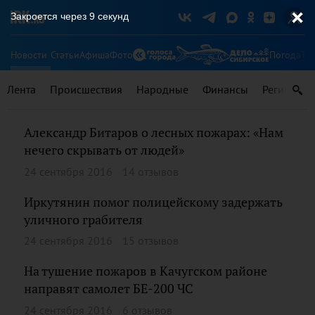
Закроется через
8
секунд
Новости
Статьи
Афиша
Фото
Погода
Ту
Лента
Происшествия
Народные
Финансы
Регионы
Александр Битаров о лесных пожарах: «Нам
нечего скрывать от людей»
24 сентября 2016
14 отзывов
Иркутянин помог полицейскому задержать
уличного грабителя
24 сентября 2016
15 отзывов
На тушение пожаров в Качугском районе
направят самолет БЕ-200 ЧС
24 сентября 2016
6 отзывов