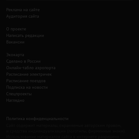
Реклама на сайте
Аудитория сайта
О проекте
Написать редакции
Вакансии
Экокарта
Сделано в России
Онлайн-табло аэропорта
Расписание электричек
Расписание поездов
Подписка на новости
Спецпроекты
Наглядно
Политика конфиденциальности
Сайт содержит материалы, охраняемые авторским правом,
и средства индивидуализации (логотипы, фирменные знаки).
Использование материалов сайта в интернете разрешено