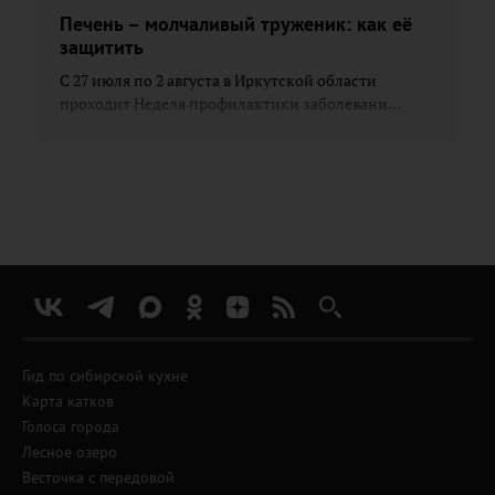
Печень – молчаливый труженик: как её
защитить
С 27 июля по 2 августа в Иркутской области
проходит Неделя профилактики заболевани...
Гид по сибирской кухне
Карта катков
Голоса города
Лесное озеро
Весточка с передовой