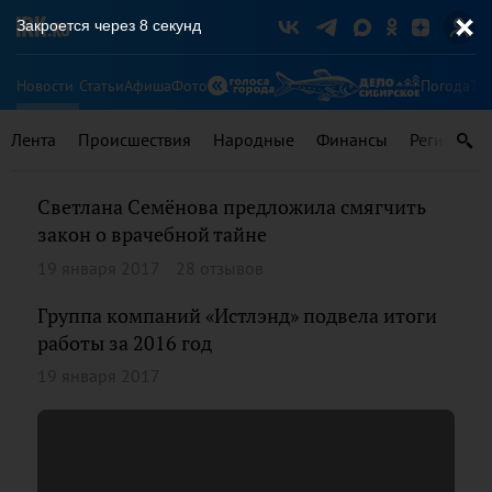
Закроется через
8
секунд
Новости
Статьи
Афиша
Фото
Погода
Ту
Лента
Происшествия
Народные
Финансы
Регионы
Светлана Семёнова предложила смягчить
закон о врачебной тайне
19 января 2017
28 отзывов
Группа компаний «Истлэнд» подвела итоги
работы за 2016 год
19 января 2017