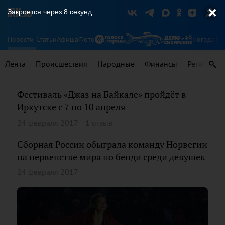
Закроется через
7
секунд
Новости
Статьи
Афиша
Фото
Погода
Ту
Лента
Происшествия
Народные
Финансы
Регионы
Фестиваль «Джаз на Байкале» пройдёт в
Иркутске с 7 по 10 апреля
24 февраля 2017
1 отзыв
Сборная России обыграла команду Норвегии
на первенстве мира по бенди среди девушек
24 февраля 2017