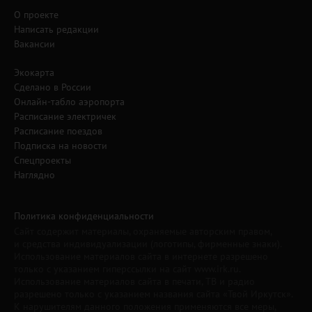
О проекте
Написать редакции
Вакансии
Экокарта
Сделано в России
Онлайн-табло аэропорта
Расписание электричек
Расписание поездов
Подписка на новости
Спецпроекты
Наглядно
Политика конфиденциальности
Сайт содержит материалы, охраняемые авторским правом,
и средства индивидуализации (логотипы, фирменные знаки).
Использование материалов сайта в интернете разрешено
только с указанием гиперссылки на сайт www.irk.ru.
Использование материалов сайта в печати, ТВ и радио
разрешено только с указанием названия сайта «Твой Иркутск».
К нарушителям данного положения применяются все меры,