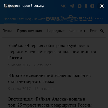
Закроется через
8
секунд
Новости
Статьи
Афиша
Фото
Погода
Ту
Лента
Происшествия
Народные
Финансы
Регионы
«Байкал-Энергия» обыграла «Кузбасс» в
первом матче четвертьфинала чемпионата
России
9 марта 2017
6 отзывов
В Братске семилетний мальчик выпал из
окна четвертого этажа
9 марта 2017
16 отзывов
Экспедиция «Байкал-Аляска» вошла в
топ-25 туристических маршрутов России