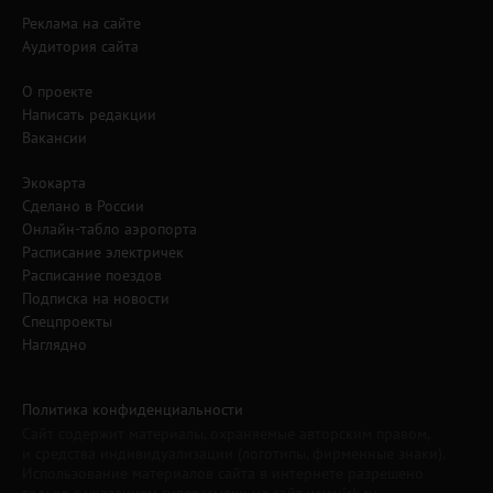
Реклама на сайте
Аудитория сайта
О проекте
Написать редакции
Вакансии
Экокарта
Сделано в России
Онлайн-табло аэропорта
Расписание электричек
Расписание поездов
Подписка на новости
Спецпроекты
Наглядно
Политика конфиденциальности
Сайт содержит материалы, охраняемые авторским правом,
и средства индивидуализации (логотипы, фирменные знаки).
Использование материалов сайта в интернете разрешено