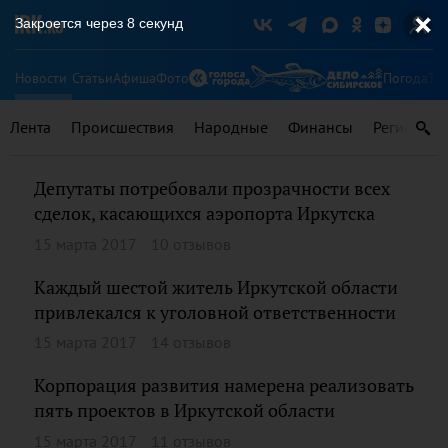
Закроется через
8
секунд
Новости
Статьи
Афиша
Фото
Погода
Ту
Лента
Происшествия
Народные
Финансы
Регионы
Депутаты потребовали прозрачности всех
сделок, касающихся аэропорта Иркутска
15 марта 2017
10 отзывов
Каждый шестой житель Иркутской области
привлекался к уголовной ответственности
15 марта 2017
14 отзывов
Корпорация развития намерена реализовать
пять проектов в Иркутской области
15 марта 2017
11 отзывов