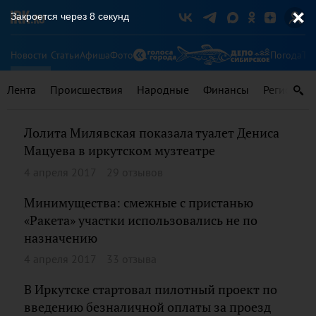
Закроется через
8
секунд
Новости
Статьи
Афиша
Фото
Погода
Ту
Лента
Происшествия
Народные
Финансы
Регионы
Лолита Милявская показала туалет Дениса
Мацуева в иркутском музтеатре
4 апреля 2017
29 отзывов
Минимущества: смежные с пристанью
«Ракета» участки использовались не по
назначению
4 апреля 2017
33 отзыва
В Иркутске стартовал пилотный проект по
введению безналичной оплаты за проезд