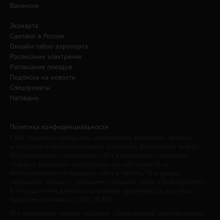
Вакансии
Экокарта
Сделано в России
Онлайн-табло аэропорта
Расписание электричек
Расписание поездов
Подписка на новости
Спецпроекты
Наглядно
Политика конфиденциальности
Сайт содержит материалы, охраняемые авторским правом,
и средства индивидуализации (логотипы, фирменные знаки).
Использование материалов сайта в интернете разрешено
только с указанием гиперссылки на сайт www.irk.ru.
Использование материалов сайта в печати, ТВ и радио
разрешено только с указанием названия сайта «Твой Иркутск».
К нарушителям данного положения применяются все меры,
предусмотренные ст. 1301 ГК РФ.
Все рекламные товары подлежат обязательной сертификации,