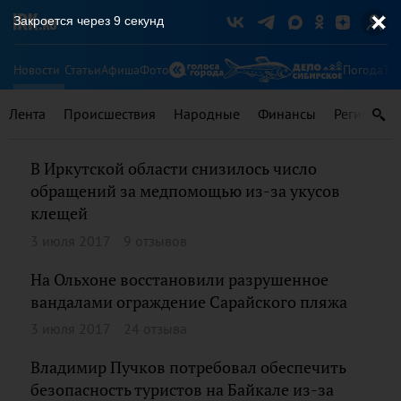
Закроется через
9
секунд
Новости
Статьи
Афиша
Фото
Погода
Ту
Лента
Происшествия
Народные
Финансы
Регионы
В Иркутской области снизилось число
обращений за медпомощью из-за укусов
клещей
3 июля 2017
9 отзывов
На Ольхоне восстановили разрушенное
вандалами ограждение Сарайского пляжа
3 июля 2017
24 отзыва
Владимир Пучков потребовал обеспечить
безопасность туристов на Байкале из-за