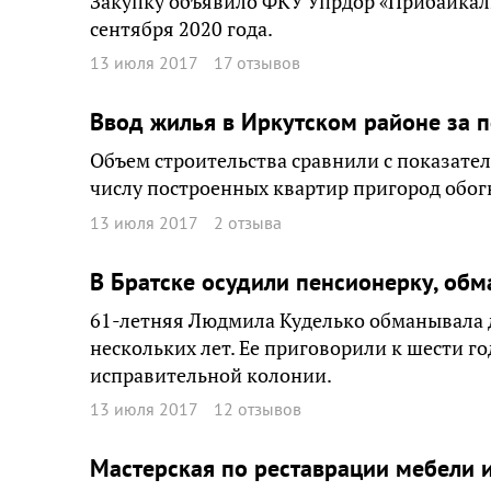
Закупку объявило ФКУ Упрдор «Прибайкаль
сентября 2020 года.
13 июля 2017
17 отзывов
Ввод жилья в Иркутском районе за п
Объем строительства сравнили с показате
числу построенных квартир пригород обог
13 июля 2017
2 отзыва
В Братске осудили пенсионерку, об
61-летняя Людмила Куделько обманывала 
нескольких лет. Ее приговорили к шести г
исправительной колонии.
13 июля 2017
12 отзывов
Мастерская по реставрации мебели 