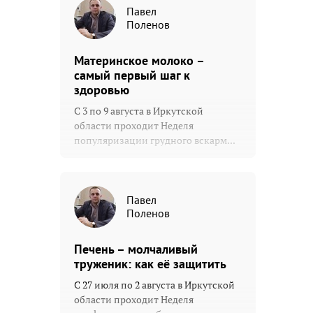
Павел
Поленов
Материнское молоко –
самый первый шаг к
здоровью
С 3 по 9 августа в Иркутской
области проходит Неделя
популяризации грудного вскарм...
Павел
Поленов
Печень – молчаливый
труженик: как её защитить
С 27 июля по 2 августа в Иркутской
области проходит Неделя