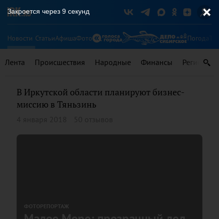
Закроется через
9
секунд
Новости
Статьи
Афиша
Фото
Погода
Ту
Лента
Происшествия
Народные
Финансы
Регионы
В Иркутской области планируют бизнес-
миссию в Тяньзинь
4 января 2018
50 отзывов
ФОТОРЕПОРТАЖ
Малое Море: прозрачный лед