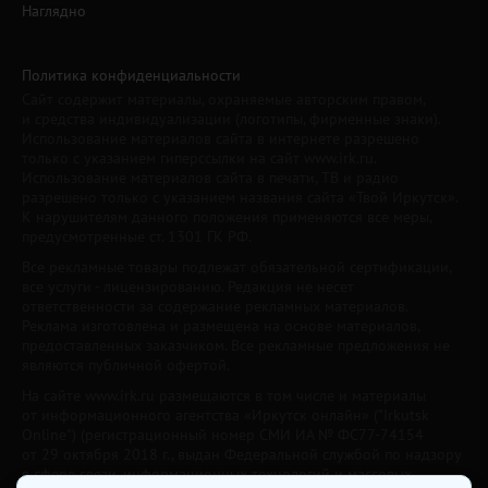
Наглядно
Политика конфиденциальности
Сайт содержит материалы, охраняемые авторским правом,
и средства индивидуализации (логотипы, фирменные знаки).
Использование материалов сайта в интернете разрешено
только с указанием гиперссылки на сайт www.irk.ru.
Использование материалов сайта в печати, ТВ и радио
разрешено только с указанием названия сайта «Твой Иркутск».
К нарушителям данного положения применяются все меры,
предусмотренные ст. 1301 ГК РФ.
Все рекламные товары подлежат обязательной сертификации,
все услуги - лицензированию. Редакция не несет
ответственности за содержание рекламных материалов.
Реклама изготовлена и размещена на основе материалов,
предоставленных заказчиком. Все рекламные предложения не
являются публичной офертой.
На сайте www.irk.ru размещаются в том числе и материалы
от информационного агентства «Иркутск онлайн» ("Irkutsk
Online") (регистрационный номер СМИ ИА № ФС77-74154
от 29 октября 2018 г., выдан Федеральной службой по надзору
в сфере связи, информационных технологий и массовых