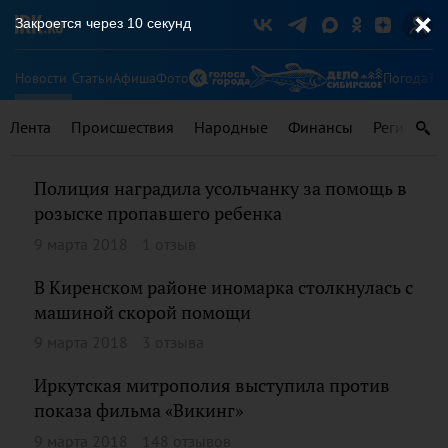
Закроется через
9
секунд
Новости
Статьи
Афиша
Фото
Погода
Ту
Лента
Происшествия
Народные
Финансы
Регионы
Полиция наградила усольчанку за помощь в
розыске пропавшего ребенка
9 марта 2018
1 отзыв
В Киренском районе иномарка столкнулась с
машиной скорой помощи
9 марта 2018
3 отзыва
Иркутская митрополия выступила против
показа фильма «Викинг»
9 марта 2018
148 отзывов