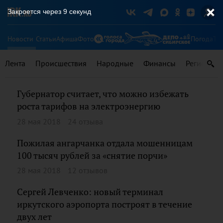
Закроется через
8
секунд
Новости
Статьи
Афиша
Фото
Погода
Ту
Лента
Происшествия
Народные
Финансы
Регионы
Губернатор считает, что можно избежать
роста тарифов на электроэнергию
28 мая 2018
24 отзыва
Пожилая ангарчанка отдала мошенницам
100 тысяч рублей за «снятие порчи»
28 мая 2018
12 отзывов
Сергей Левченко: новый терминал
иркутского аэропорта построят в течение
двух лет