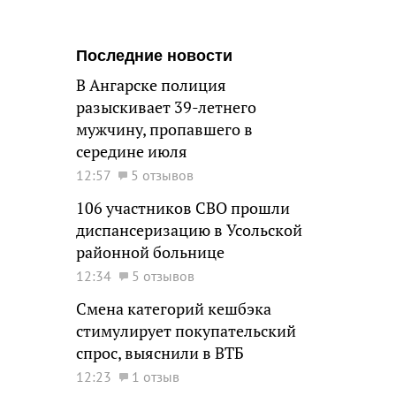
Последние новости
В Ангарске полиция
разыскивает 39-летнего
мужчину, пропавшего в
середине июля
12:57
5 отзывов
106 участников СВО прошли
диспансеризацию в Усольской
районной больнице
12:34
5 отзывов
Смена категорий кешбэка
стимулирует покупательский
спрос, выяснили в ВТБ
12:23
1 отзыв