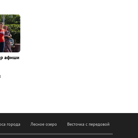
ор афиши
м
оса города
Лесное озеро
Весточка с передовой