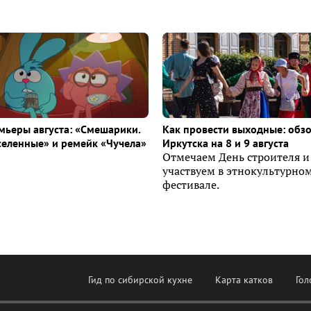
ьеры августа: «Смешарики.
Как провести выходные: обз
селенные» и ремейк «Чучела»
Иркутска на 8 и 9 августа
Отмечаем День строителя и
участвуем в этнокультурно
фестивале.
Гид по сибирской кухне
Карта катков
Гол