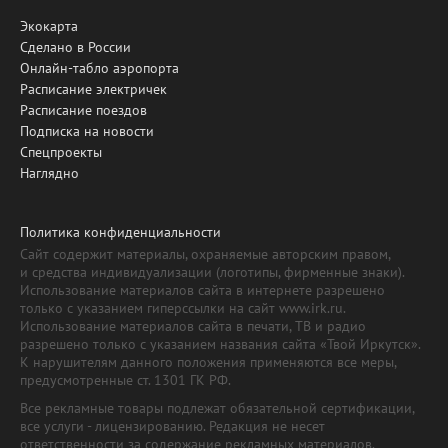
Экокарта
Сделано в России
Онлайн-табло аэропорта
Расписание электричек
Расписание поездов
Подписка на новости
Спецпроекты
Наглядно
Политика конфиденциальности
Сайт содержит материалы, охраняемые авторским правом,
и средства индивидуализации (логотипы, фирменные знаки).
Использование материалов сайта в интернете разрешено
только с указанием гиперссылки на сайт www.irk.ru.
Использование материалов сайта в печати, ТВ и радио
разрешено только с указанием названия сайта «Твой Иркутск».
К нарушителям данного положения применяются все меры,
предусмотренные ст. 1301 ГК РФ.
Все рекламные товары подлежат обязательной сертификации,
все услуги - лицензированию. Редакция не несет
ответственности за содержание рекламных материалов.