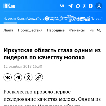
Новости
Статьи
Афиша
Фото
Погода
Ту
Лента
Происшествия
Народные
Финансы
Регионы
Иркутская область стала одним из
лидеров по качеству молока
12 октября 2018 16:30
Роскачество провело первое
исследование качества молока. Одним из