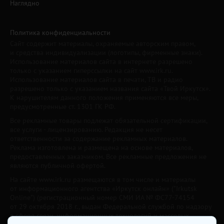
Наглядно
Политика конфиденциальности
Сайт содержит материалы, охраняемые авторским правом,
и средства индивидуализации (логотипы, фирменные знаки).
Использование материалов сайта в интернете разрешено
только с указанием гиперссылки на сайт www.irk.ru.
Использование материалов сайта в печати, ТВ и радио
разрешено только с указанием названия сайта «Твой Иркутск».
К нарушителям данного положения применяются все меры,
предусмотренные ст. 1301 ГК РФ.
Все рекламные товары подлежат обязательной сертификации,
все услуги - лицензированию. Редакция не несет
ответственности за содержание рекламных материалов.
Реклама изготовлена и размещена на основе материалов,
предоставленных заказчиком. Все рекламные предложения не
являются публичной офертой.
На сайте www.irk.ru размещаются в том числе и материалы
от информационного агентства «Иркутск онлайн» ("Irkutsk
Online") (регистрационный номер СМИ ИА № ФС77-74154
от 29 октября 2018 г., выдан Федеральной службой по надзору
в сфере связи, информационных технологий и массовых