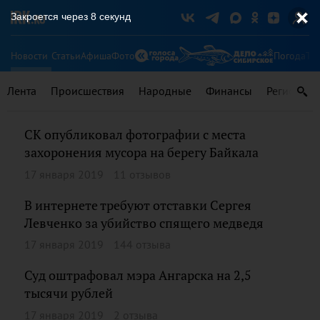
Закроется через
8
секунд
Новости
Статьи
Афиша
Фото
Погода
Ту
Лента
Происшествия
Народные
Финансы
Регионы
СК опубликовал фотографии с места
захоронения мусора на берегу Байкала
17 января 2019
11 отзывов
В интернете требуют отставки Сергея
Левченко за убийство спящего медведя
17 января 2019
144 отзыва
Суд оштрафовал мэра Ангарска на 2,5
тысячи рублей
17 января 2019
2 отзыва