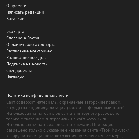
О проекте
Написать редакции
Вакансии
Экокарта
Сделано в России
Онлайн-табло аэропорта
Расписание электричек
Расписание поездов
Подписка на новости
Спецпроекты
Наглядно
Политика конфиденциальности
Сайт содержит материалы, охраняемые авторским правом,
и средства индивидуализации (логотипы, фирменные знаки).
Использование материалов сайта в интернете разрешено
только с указанием гиперссылки на сайт www.irk.ru.
Использование материалов сайта в печати, ТВ и радио
разрешено только с указанием названия сайта «Твой Иркутск».
К нарушителям данного положения применяются все меры,